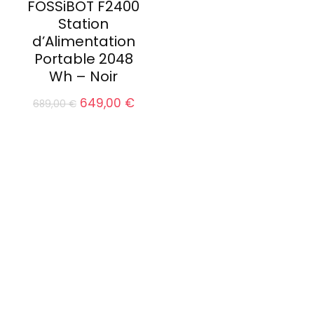
FOSSiBOT F2400
Station
d’Alimentation
Portable 2048
Wh – Noir
Le
Le
649,00
€
689,00
€
prix
prix
initial
actuel
était :
est :
689,00 €.
649,00 €.