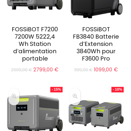
FOSSiBOT F7200
FOSSiBOT
7200W 5222,4
FB3840 Batterie
Wh Station
d’Extension
d’alimentation
3840Wh pour
portable
F3600 Pro
Le
Le
Le
Le
2799,00
€
1099,00
€
2999,00
€
1199,00
€
prix
prix
prix
prix
initial
actuel
initial
actu
était :
est :
était :
est :
- 15%
- 10%
2999,00 €.
2799,00 €.
1199,00 €.
1099,