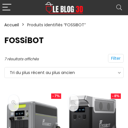
Accueil
Produits identifiés “FOSSiBOT”
FOSSiBOT
Filter
Trié
7 résultats affichés
du
Tri du plus récent au plus ancien
plus
récent
au
- 7%
- 8%
plus
ancien