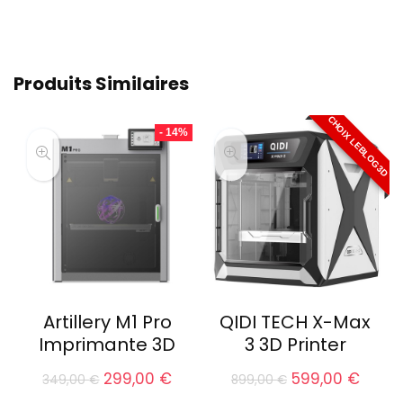
Produits Similaires
CHOIX LEBLOG3D
- 14%
Artillery M1 Pro
QIDI TECH X-Max
Imprimante 3D
3 3D Printer
Le
Le
Le
Le
299,00
€
599,00
€
349,00
€
899,00
€
prix
prix
prix
prix