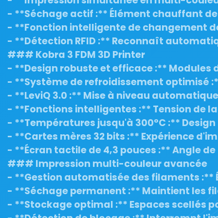
- **Impression simultanée en multi-couleur
- **Séchage actif :** Élément chauffant de 
- **Fonction intelligente de changement de 
- **Détection RFID :** Reconnaît automatiq
### Kobra 3 FDM 3D Printer

- **Design robuste et efficace :** Modules 
- **Système de refroidissement optimisé :*
- **LeviQ 3.0 :** Mise à niveau automatiqu
- **Fonctions intelligentes :** Tension de l
- **Températures jusqu'à 300°C :** Design 
- **Cartes mères 32 bits :** Expérience d'im
- **Écran tactile de 4,3 pouces :** Angle de
### Impression multi-couleur avancée

- **Gestion automatisée des filaments :**
- **Séchage permanent :** Maintient les fi
- **Stockage optimal :** Espaces scellés p