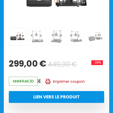
Le
Le
299,00
€
449,00
€
- 33%
prix
prix
initial
actuel
NNNFRAK3D
était :
est :
Imprimer coupon
449,00 
299,00 €
LIEN VERS LE PRODUIT