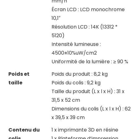
mm/h
Écran LCD : LCD monochrome
10,1″
Résolution LCD : 14K (13312 *
5120)
Intensité lumineuse :
4500±10%uW/cm2
Uniformité de la lumière : ≥ 90 %
Poids et
Poids du produit : 8,2 kg
taille
Poids du colis : 9,2 kg
Taille du produit (L x l x H) : 31 x
31,5 x 52 cm
Dimensions du colis (L x l x H) : 62
x 39,5 x 39 cm
Contenu du
1 x imprimante 3D en résine
colis
1 x Plateforme d’impression