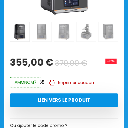
Le
Le
355,00
€
379,00
€
- 6%
prix
prix
initial
actuel
AMONOM7
était :
est :
Imprimer coupon
379,00 €
355,00 €
LIEN VERS LE PRODUIT
Où ajouter le code promo ?