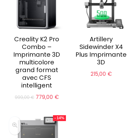
Creality K2 Pro
Artillery
Combo –
Sidewinder X4
Imprimante 3D
Plus Imprimante
multicolore
3D
grand format
215,00
€
avec CFS
intelligent
Le
Le
779,00
€
999,00
€
prix
prix
initial
actuel
était :
est :
- 14%
999,00 €.
779,00 €.