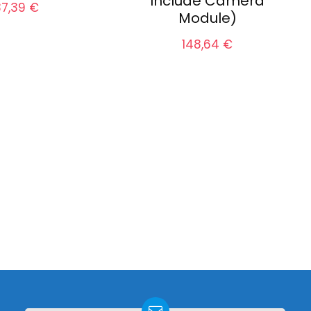
Include Camera
37,39
€
Module)
148,64
€