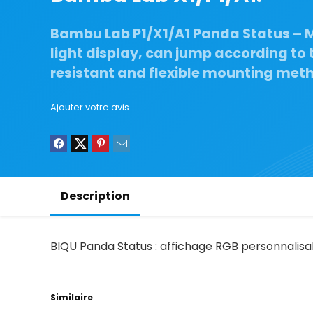
Bambu Lab P1/X1/A1 Panda Status – 
light display, can jump according to
resistant and flexible mounting meth
Ajouter votre avis
Description
BIQU Panda Status : affichage RGB personnalisabl
Similaire