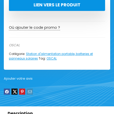
LIEN VERS LE PRODUIT
Où ajouter le code promo ?
OSCAL
Catégorie:
Station d'alimentation portable, batteries et
panneaux solaires
Tag:
OSCAL
Ajouter votre avis
Description