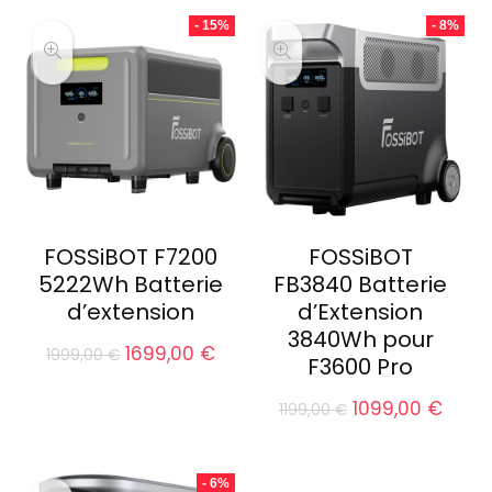
- 15%
- 8%
FOSSiBOT F7200
FOSSiBOT
5222Wh Batterie
FB3840 Batterie
d’extension
d’Extension
3840Wh pour
Le
Le
1699,00
€
1999,00
€
F3600 Pro
prix
prix
initial
actuel
Le
Le
1099,00
€
1199,00
€
était :
est :
prix
prix
1999,00 €.
1699,00 €.
initial
actu
était :
est :
- 6%