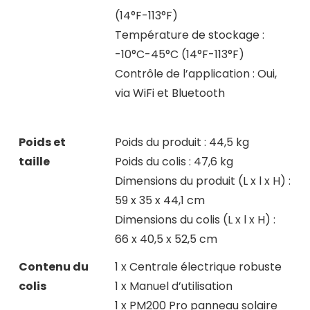
(14°F-113°F)
Température de stockage :
-10°C-45°C (14°F-113°F)
Contrôle de l’application : Oui,
via WiFi et Bluetooth
Poids et
Poids du produit : 44,5 kg
taille
Poids du colis : 47,6 kg
Dimensions du produit (L x l x H) :
59 x 35 x 44,1 cm
Dimensions du colis (L x l x H) :
66 x 40,5 x 52,5 cm
Contenu du
1 x Centrale électrique robuste
colis
1 x Manuel d’utilisation
1 x PM200 Pro panneau solaire