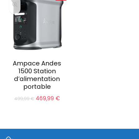
1199,00 €.
1099,
Ampace Andes
1500 Station
d’alimentation
portable
Le
Le
469,99
€
499,99
€
prix
prix
initial
actuel
était :
est :
499,99 €.
469,99 €.