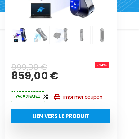
Le
Le
999,00
€
- 14%
prix
prix
859,00
€
initial
actuel
était :
est :
GKB25S54
999,00 €.
859,00 €.
Imprimer coupon
LIEN VERS LE PRODUIT