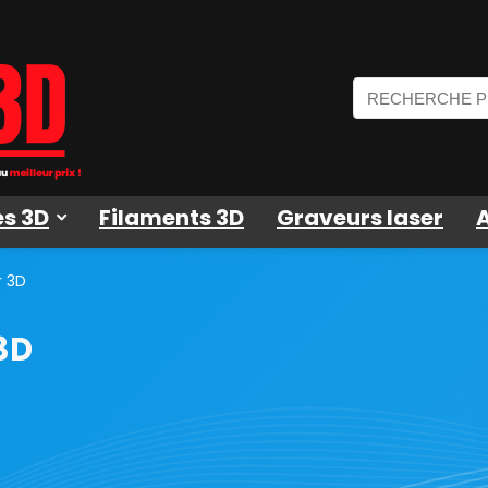
s 3D
Filaments 3D
Graveurs laser
r 3D
3D