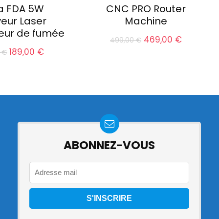
la FDA 5W
CNC PRO Router
eur Laser
Machine
teur de fumée
Le
Le
469,00
€
499,00
€
prix
prix
Le
Le
189,00
€
0
€
initial
actuel
prix
prix
était :
est :
initial
actuel
499,00 €.
469,00 €
était :
est :
219,00 €.
189,00 €.
ABONNEZ-VOUS