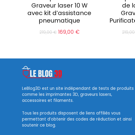
Graveur laser 10 W
de 
avec kit d’assistance
Grav
pneumatique
Purifica
Le
Le
169,00
€
219,00
€
219,0
prix
prix
initial
actuel
était :
est :
219,00 €.
169,00 €.
LeBlog3D est un site indépendant de tests de produits
comme les imprimantes 3D, graveurs lasers,
accessoires et filaments.
Tous les produits disposent de liens affiliés vous
permettant d’obtenir des codes de réduction et ainsi
soutenir ce blog.