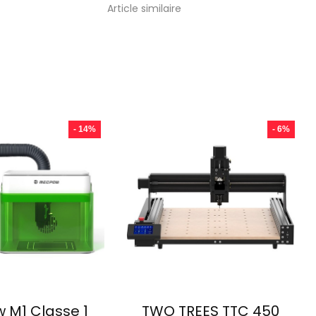
Article similaire
- 14%
- 6%
 M1 Classe 1
TWO TREES TTC 450