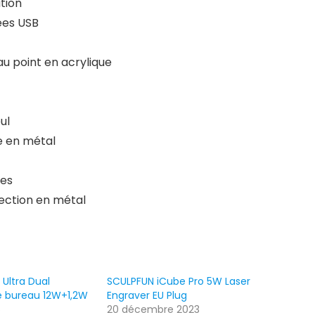
ation
ées USB
 au point en acrylique
ul
te en métal
tes
tection en métal
Ultra Dual
SCULPFUN iCube Pro 5W Laser
e bureau 12W+1,2W
Engraver EU Plug
5
20 décembre 2023