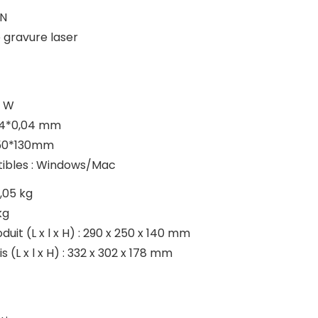
UN
 gravure laser
3 W
,04*0,04 mm
 150*130mm
ibles : Windows/Mac
1,05 kg
kg
uit (L x l x H) : 290 x 250 x 140 mm
 (L x l x H) : 332 x 302 x 178 mm