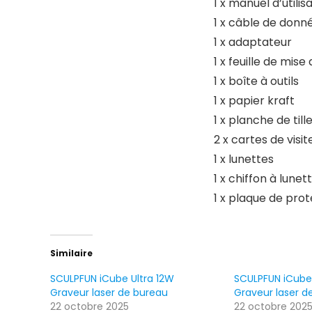
1 x manuel d’utilis
1 x câble de donn
1 x adaptateur
1 x feuille de mise
1 x boîte à outils
1 x papier kraft
1 x planche de tille
2 x cartes de visi
1 x lunettes
1 x chiffon à lunet
1 x plaque de pro
Similaire
SCULPFUN iCube Ultra 12W
SCULPFUN iCube 
Graveur laser de bureau
Graveur laser d
22 octobre 2025
22 octobre 202