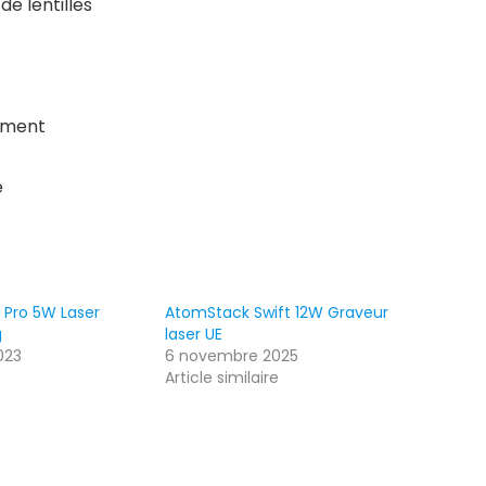
de lentilles
ement
e
 Pro 5W Laser
AtomStack Swift 12W Graveur
g
laser UE
023
6 novembre 2025
Article similaire