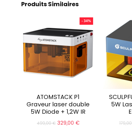
Produits Similaires
- 34%
ATOMSTACK P1
SCULPF
Graveur laser double
5W Las
5W Diode + 1,2W IR
E
Le
Le
329,00
€
499,00
€
179,0
prix
prix