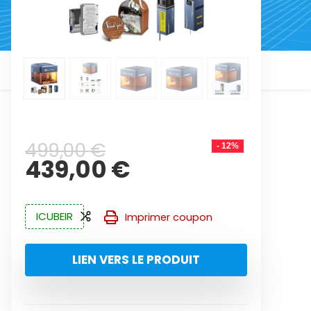
Le
Le
499,00
€
- 12%
prix
prix
439,00
€
initial
actuel
était :
est :
ICUBEIR
499,00 €.
439,00 €.
Imprimer coupon
LIEN VERS LE PRODUIT