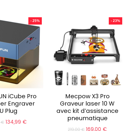
- 25%
- 23%
UN iCube Pro
Mecpow X3 Pro
er Engraver
Graveur laser 10 W
U Plug
avec kit d’assistance
pneumatique
Le
Le
134,99
€
0
€
prix
prix
Le
Le
169,00
€
219,00
€