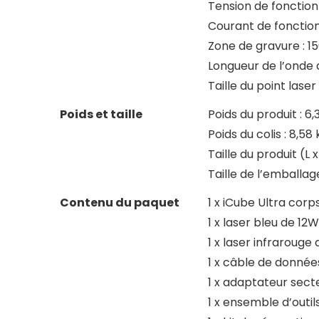
Tension de fonction
Courant de fonctio
Zone de gravure : 
Longueur de l’onde 
Taille du point lase
Poids et taille
Poids du produit : 6,
Poids du colis : 8,58 
Taille du produit (L
Taille de l’emballag
Contenu du paquet
1 x iCube Ultra cor
1 x laser bleu de 12W
1 x laser infrarouge 
1 x câble de donnée
1 x adaptateur sect
1 x ensemble d’outil