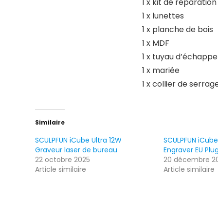
1 x kit de réparation 
1 x lunettes
1 x planche de bois
1 x MDF
1 x tuyau d’échapp
1 x mariée
1 x collier de serrag
Similaire
SCULPFUN iCube Ultra 12W
SCULPFUN iCube
Graveur laser de bureau
Engraver EU Plu
22 octobre 2025
20 décembre 2
Article similaire
Article similaire