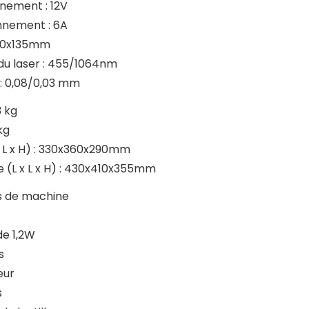
nement : 12V
nnement : 6A
150x135mm
du laser : 455/1064nm
r : 0,08/0,03 mm
3 kg
kg
 x L x H) : 330x360x290mm
e (L x L x H) : 430x410x355mm
ps de machine
de 1,2W
s
eur
s