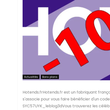
Actualités
Bons plans
Hotends.frHotends.fr est un fabriquant franç
s'associe pour vous faire bénéficier d'un c
SYC57UYK_leblog3dVous trouverez les célèbres