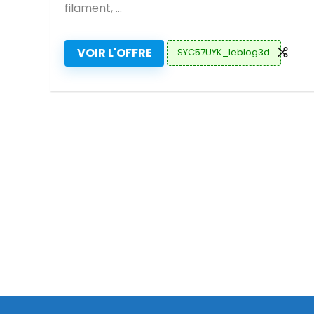
filament, ...
VOIR L'OFFRE
SYC57UYK_leblog3d