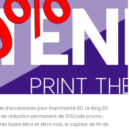
ais d'accessoires pour imprimante 3D. Le Blog 3D
ode de réduction permanent de 10%Code promo :
 buses Nitro et Nitro max, le capteur de fin de