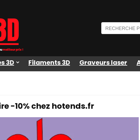
s 3D
Filaments 3D
Graveurs laser
re -10% chez hotends.fr