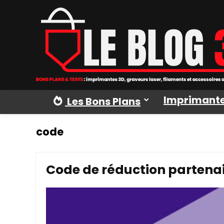
Imprimante
Les Bons Plans
code
Code de réduction partenai