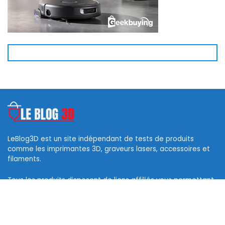
LeBlog3D est un site indépendant de tests de produits
comme les imprimantes 3D, graveurs lasers, accessoires et
filaments.
Tous les produits disposent de liens affiliés vous permettant
d’obtenir des codes de réduction et ainsi soutenir ce blog.
Les logos des marques et photos sont la propriété de leurs
propriétaires respectifs.