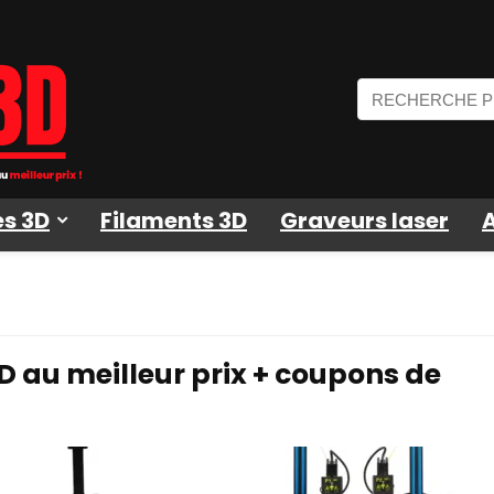
s 3D
Filaments 3D
Graveurs laser
D au meilleur prix + coupons de