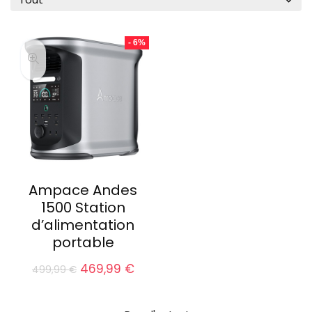
- 6%
Ampace Andes
1500 Station
d’alimentation
portable
Le
Le
469,99
€
499,99
€
prix
prix
initial
actuel
était :
est :