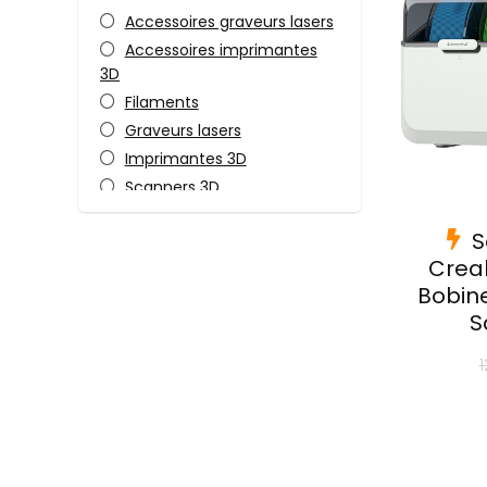
Accessoires graveurs lasers
Accessoires imprimantes
3D
Filaments
Graveurs lasers
Imprimantes 3D
Scanners 3D
Toutes les catégories
S
Creal
Bobine
S