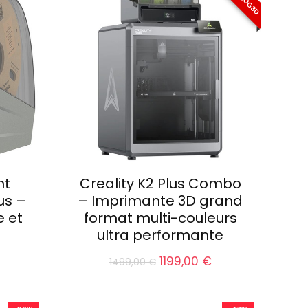
nt
Creality K2 Plus Combo
us –
– Imprimante 3D grand
 et
format multi-couleurs
ultra performante
Le
Le
1199,00
€
1499,00
€
ix
prix
prix
tuel
initial
actuel
t :
était :
est :