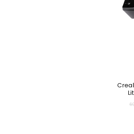
Creal
Li
6