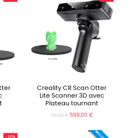
859,00 €.
1799,00 €.
1379,00 €.
tter
Creality CR Scan Otter
c
Lite Scanner 3D avec
t
Plateau tournant
e
Le
Le
599,00
€
714,00
€
rix
prix
prix
ctuel
initial
actuel
st :
était :
est :
- 17%