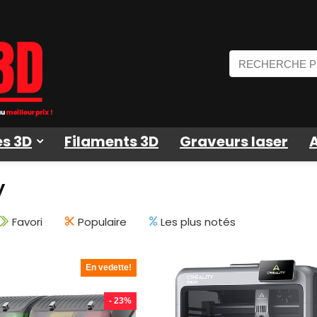
s 3D
Filaments 3D
Graveurs laser
y
Favori
Populaire
Les plus notés
En vedette!
- 23%