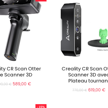
769,00 €.
599,00 €.
999,00 €.
ity CR Scan Otter
Creality CR Scan O
te Scanner 3D
Scanner 3D ave
Plateau tournan
Le
Le
589,00
€
99,00
€
prix
prix
Le
L
619,00
€
770,00
€
initial
actuel
prix
p
était :
est :
initial
a
699,00 €.
589,00 €.
était :
e
- 15%