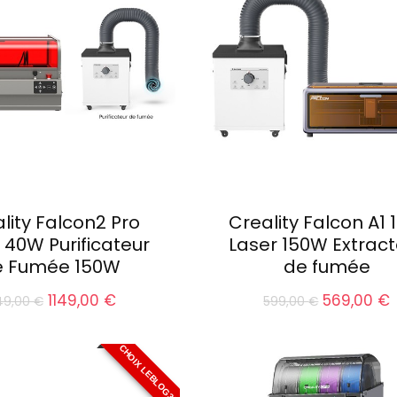
lity Falcon2 Pro
Creality Falcon A1
 40W Purificateur
Laser 150W Extract
e Fumée 150W
de fumée
Le
Le
Le
1149,00
€
569,00
€
49,00
€
599,00
€
prix
prix
prix
p
initial
actuel
initial
était :
est :
était :
e
CHOIX LEBLOG3D
1349,00 €.
1149,00 €.
599,00 €.