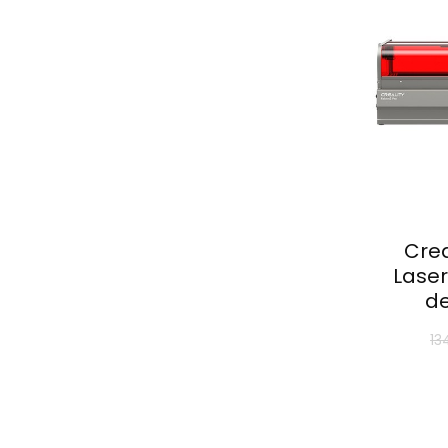
Crea
Laser
d
13