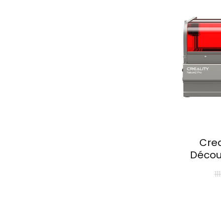
Crea
Décou
11