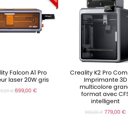
ity Falcon A1 Pro
Creality K2 Pro Co
ur laser 20W gris
Imprimante 3D
multicolore gra
Le
Le
699,00
€
99,00
€
format avec CF
prix
prix
intelligent
initial
actuel
était :
est :
Le
779,00
€
899,00 €.
699,00 €.
999,00
€
prix
p
initial