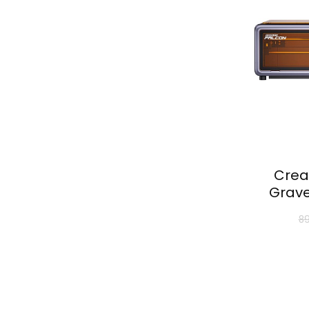
Creal
Grave
8