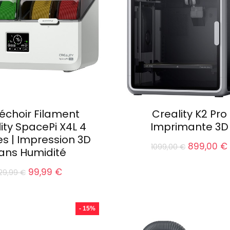
échoir Filament
Creality K2 Pro
ity SpacePi X4L 4
Imprimante 3D
s | Impression 3D
Le
899,00
€
1099,00
€
ans Humidité
prix
initial
Le
Le
99,99
€
129,99
€
était :
prix
prix
1099,00 €
initial
actuel
était :
est :
- 15%
129,99 €.
99,99 €.