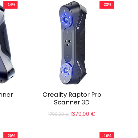
st :
- 14%
- 23%
779,00 €.
anner
Creality Raptor Pro
Scanner 3D
Le
Le
Le
1379,00
€
1799,00
€
rix
prix
prix
actuel
initial
actuel
st :
était :
est :
- 20%
- 16%