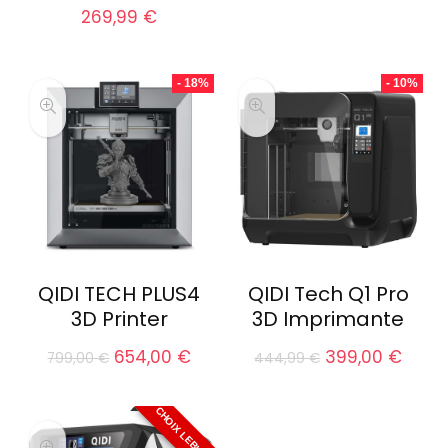
269,99
€
- 18%
- 10%
QIDI TECH PLUS4
QIDI Tech Q1 Pro
3D Printer
3D Imprimante
Le
Le
Le
Le
654,00
€
399,00
€
799,00
€
444,99
€
prix
prix
prix
prix
initial
actuel
initial
actu
était :
est :
était :
est :
CHOIX LEBLOG3D
799,00 €.
654,00 €.
444,99 €.
399,0