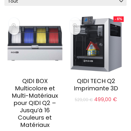
Tout
- 6%
QIDI BOX
QIDI TECH Q2
Multicolore et
Imprimante 3D
Multi-Matériaux
Le
Le
499,00
€
529,00
€
pour QIDI Q2 –
prix
prix
Jusqu’à 16
initial
actue
était :
est :
Couleurs et
529,00 €.
499,0
Matériaux