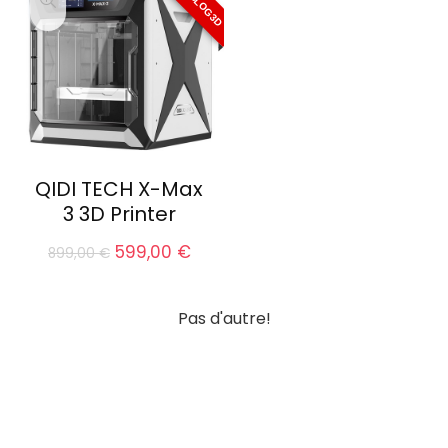
QIDI TECH X-Max
3 3D Printer
Le
Le
599,00
€
899,00
€
prix
prix
initial
actuel
était :
est :
Pas d'autre!
899,00 €.
599,00 €.