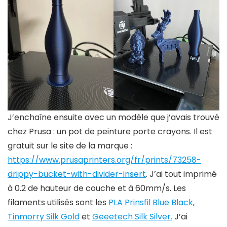
J’enchaîne ensuite avec un modèle que j’avais trouvé
chez Prusa : un pot de peinture porte crayons. Il est
gratuit sur le site de la marque :
https://www.prusaprinters.org/fr/prints/73258-
drippy-bucket-with-divider-insert
. J’ai tout imprimé
à 0.2 de hauteur de couche et à 60mm/s. Les
filaments utilisés sont les
PLA Prinsfil Blue Black
,
Tinmorry Silk Gold
et
Geeetech Silk Silver.
J’ai