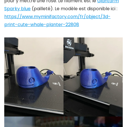
pour y mettre une rose. Le filament est le
Giantarm
Sparky blue
(pailleté). Le modèle est disponible ici :
https://www.myminifactory.com/fr/object/3d-
print-cute-whale-planter-22808