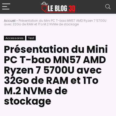
Accueil
»
Présentation du Mini PC T-bao MN57 AMD Ryzen 7 5700U
avec 32Go de RAM et 1To M.2 NVMe de stockage
Accessoires
Test
Présentation du Mini
PC T-bao MN57 AMD
Ryzen 7 5700U avec
32Go de RAM et 1To
M.2 NVMe de
stockage