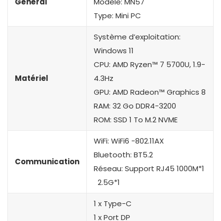
Général
Modèle: MN57
Type: Mini PC
Système d’exploitation:
Windows 11
CPU: AMD Ryzen™ 7 5700U, 1.9-
Matériel
4.3Hz
GPU: AMD Radeon™ Graphics 8
RAM: 32 Go DDR4-3200
ROM: SSD 1 To M.2 NVME
WiFi: WiFi6 -802.11AX
Bluetooth: BT5.2
Communication
Réseau: Support RJ45 1000M*1
2.5G*1
1 x Type-C
1 x Port DP