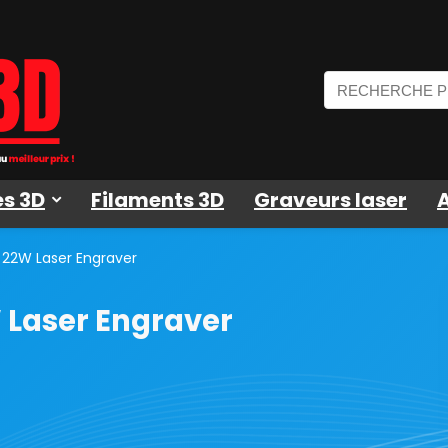
s 3D
Filaments 3D
Graveurs laser
o 22W Laser Engraver
W Laser Engraver