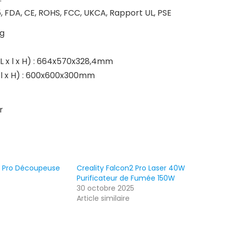
5, FDA, CE, ROHS, FCC, UKCA, Rapport UL, PSE
kg
L x l x H) : 664x570x328,4mm
x l x H) : 600x600x300mm
r
2 Pro Découpeuse
Creality Falcon2 Pro Laser 40W
Purificateur de Fumée 150W
30 octobre 2025
Article similaire