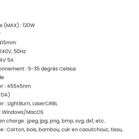
e (MAX) : 120W
W
x415mm
-240V, 50Hz
24V 5A
onnement : 5-35 degrés Celsius
de
er : 455±5nm
(FDA)
er : LightBurn, LaserCRBL
n : Windows/MacOS
n charge : jpeg, jpg, png, bmp, svg, dxf, etc.
e : Carton, bois, bambou, cuir en caoutchouc, tissu,
.