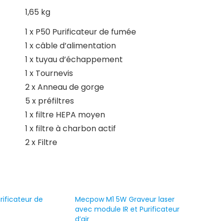
1,65 kg
1 x P50 Purificateur de fumée
1 x câble d’alimentation
1 x tuyau d’échappement
1 x Tournevis
2 x Anneau de gorge
5 x préfiltres
1 x filtre HEPA moyen
1 x filtre à charbon actif
2 x Filtre
ificateur de
Mecpow M1 5W Graveur laser
avec module IR et Purificateur
d’air