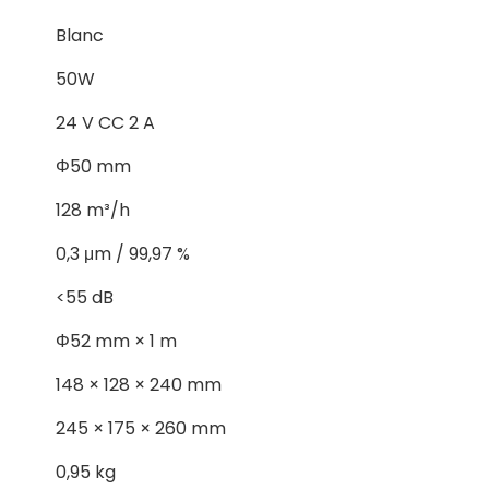
Blanc
50W
24 V CC 2 A
Φ50 mm
128 m³/h
0,3 μm / 99,97 %
<55 dB
Φ52 mm × 1 m
148 × 128 × 240 mm
245 × 175 × 260 mm
0,95 kg