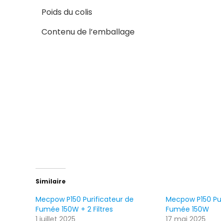
Poids du colis
Contenu de l’emballage
Similaire
Mecpow P150 Purificateur de
Mecpow P150 Pur
Fumée 150W + 2 Filtres
Fumée 150W
1 juillet 2025
17 mai 2025