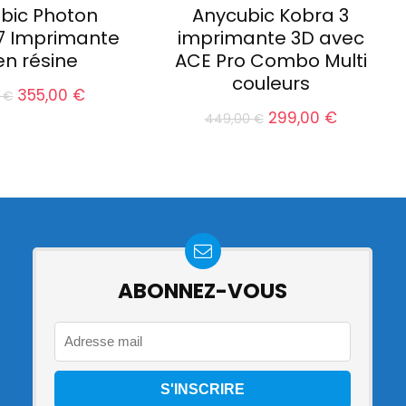
bic Photon
Anycubic Kobra 3
 Imprimante
imprimante 3D avec
en résine
ACE Pro Combo Multi
couleurs
Le
Le
355,00
€
0
€
prix
prix
Le
Le
299,00
€
449,00
€
initial
actuel
prix
prix
était :
est :
initial
actuel
379,00 €.
355,00 €.
était :
est :
449,00 €.
299,00 €
ABONNEZ-VOUS