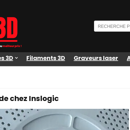
s 3D
Filaments 3D
Graveurs laser
de chez Inslogic