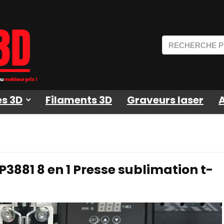
s 3D
Filaments 3D
Graveurs laser
881 8 en 1 Presse sublimation t-