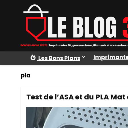
Imprimante
Les Bons Plans
pla
Test de l’ASA et du PLA Mat 