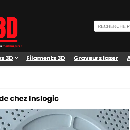
s 3D
Filaments 3D
Graveurs laser
de chez Inslogic