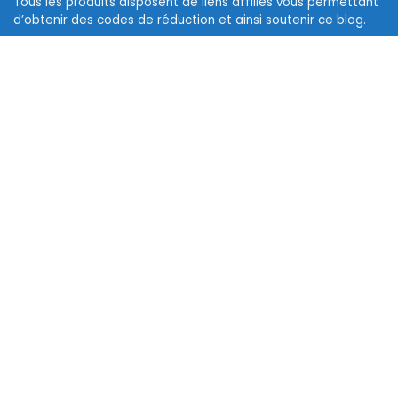
Tous les produits disposent de liens affiliés vous permettant
d’obtenir des codes de réduction et ainsi soutenir ce blog.
Les logos des marques et photos sont la propriété de leurs
propriétaires respectifs.
ABONNEZ-VOUS
Nous ne spammons pas