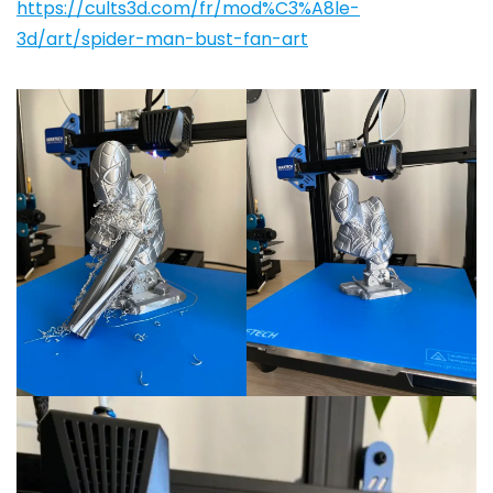
https://cults3d.com/fr/mod%C3%A8le-
3d/art/spider-man-bust-fan-art