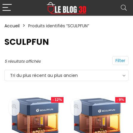
Accueil
Produits identifiés “SCULPFUN”
SCULPFUN
Filter
Trié
5 résultats affichés
du
Tri du plus récent au plus ancien
plus
récent
au
- 12%
- 9%
plus
ancien