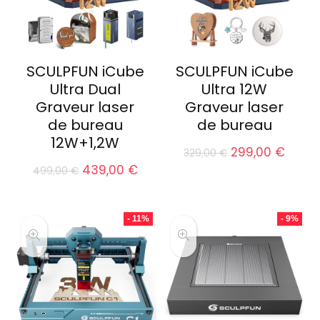
SCULPFUN iCube
SCULPFUN iCube
Ultra Dual
Ultra 12W
Graveur laser
Graveur laser
de bureau
de bureau
12W+1,2W
Le
Le
299,00
€
329,00
€
prix
prix
Le
Le
439,00
€
499,00
€
initial
actue
prix
prix
était :
est :
initial
actuel
329,00 €.
299,0
était :
est :
- 11%
- 9%
499,00 €.
439,00 €.