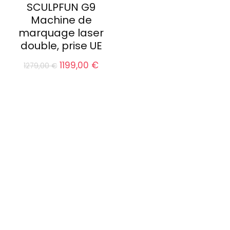
SCULPFUN G9
Machine de
marquage laser
double, prise UE
Le
Le
1199,00
€
1279,00
€
prix
prix
initial
actuel
était :
est :
1279,00 €.
1199,00 €.