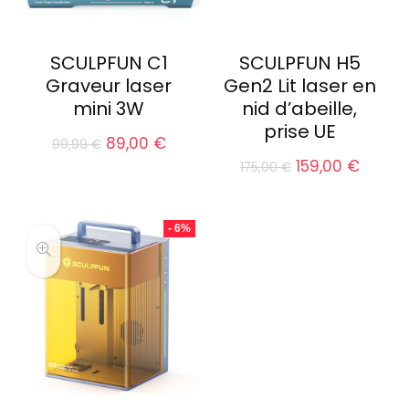
SCULPFUN C1
SCULPFUN H5
Graveur laser
Gen2 Lit laser en
mini 3W
nid d’abeille,
prise UE
Le
Le
89,00
€
99,99
€
prix
prix
Le
Le
159,00
€
175,00
€
initial
actuel
prix
prix
était :
est :
initial
actue
99,99 €.
89,00 €.
était :
est :
- 6%
175,00 €.
159,00