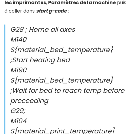
les imprimantes
,
Paramètres de la machine
puis
à coller dans
start g-code
:
G28 ; Home all axes
M140
S{material_bed_temperature}
;Start heating bed
M190
S{material_bed_temperature}
;Wait for bed to reach temp before
proceeding
G29;
M104
S{material_print_temperature}