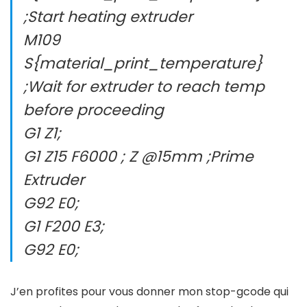
;Start heating extruder
M109
S{material_print_temperature}
;Wait for extruder to reach temp
before proceeding
G1 Z1;
G1 Z15 F6000 ; Z @15mm ;Prime
Extruder
G92 E0;
G1 F200 E3;
G92 E0;
J’en profites pour vous donner mon stop-gcode qui