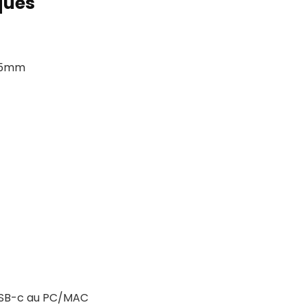
ques
625mm
 USB-c au PC/MAC