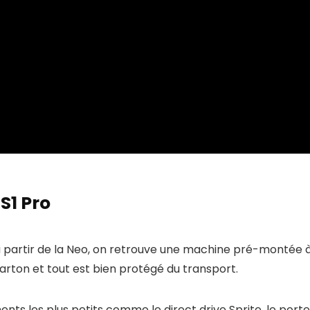
S1 Pro
partir de la Neo, on retrouve une machine pré-montée 
carton et tout est bien protégé du transport.
ts les plus petits comme le direct drive Sprite, le porte